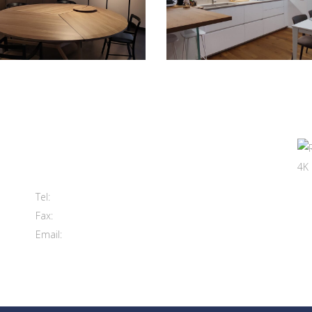
Contatti
Viale del Lavoro, 2 (Zona Ind.le)
63813 Monte Urano FM
+39 0734 840171
Tel:
+39 0734 843107
Fax:
info@morettiarreda.it
Email:
Cookie Policy & Modifica consenso