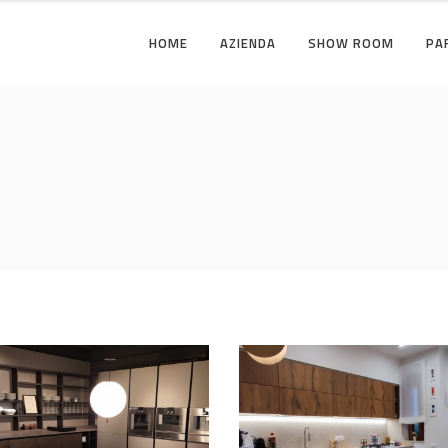
HOME
AZIENDA
SHOW ROOM
PA
I
ZONA GIORNO
ILI
ZONA NOTTE
I
ZONA GIORNO
ILI
ZONA NOTTE
Cucina
CUCINA
/
REALIZZAZIONI
/
ZO
ina
GIORNO
INA
/
ZONA GIORNO