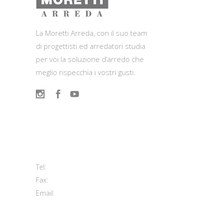
La Moretti Arreda, con il suo team
di progettisti ed arredatori studia
per voi la soluzione d’arredo che
meglio rispecchia i vostri gusti.
Contatti
Viale del Lavoro, 2 (Zona Ind.le)
63813 Monte Urano FM
+39 0734 840171
Tel:
+39 0734 843107
Fax:
info@morettiarreda.it
Email:
Cookie Policy & Modifica consenso