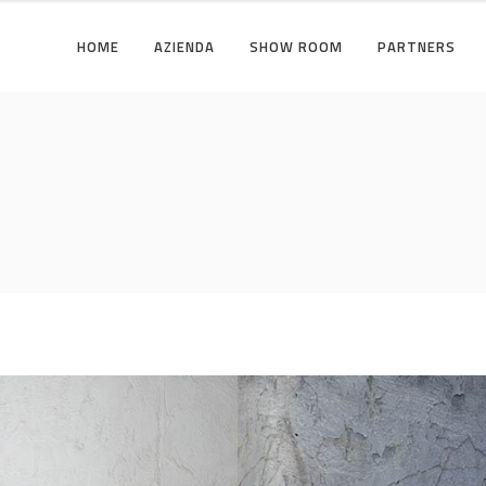
HOME
AZIENDA
SHOW ROOM
PARTNERS
I
ZONA GIORNO
ILI
ZONA NOTTE
I
ZONA GIORNO
ILI
ZONA NOTTE