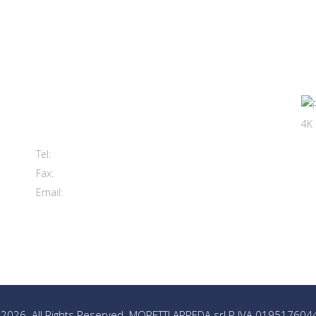
Contatti
Viale del Lavoro, 2 (Zona Ind.le)
63813 Monte Urano FM
+39 0734 840171
Tel:
+39 0734 843107
Fax:
info@morettiarreda.it
Email:
Cookie Policy & Modifica consenso
2026. All Rights Reserved. MORETTI ARREDA srl P.IVA 019517604