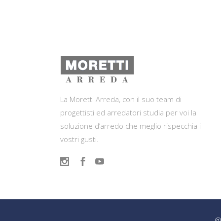
La Moretti Arreda, con il suo team di
progettisti ed arredatori studia per voi la
soluzione d’arredo che meglio rispecchia i
vostri gusti.
@