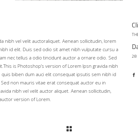
Cl
TH
 nibh vel velit auctoraliquet. Aenean sollicitudin, lorem
Da
bh id elit. Duis sed odio sit amet nibh vulputate cursu a
28
am nec tellus a odio tincidunt auctor a ornare odio. Sed
it.This is Photoshop’s version of Lorem Ipsn gravida nibh
em quis biben dum auci elit consequat ipsutis sem nibh id
o. Sed non mauris vitae erat consequat auctor eu in
vida nibh vel velit auctor aliquet. Aenean sollicitudin,
auctor version of Lorem.