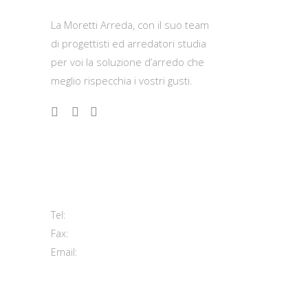
La Moretti Arreda, con il suo team
di progettisti ed arredatori studia
per voi la soluzione d’arredo che
meglio rispecchia i vostri gusti.
Contatti
Viale del Lavoro, 2 (Zona Ind.le)
63813 Monte Urano FM
+39 0734 840171
Tel:
+39 0734 843107
Fax:
info@morettiarreda.it
Email:
Cookie Policy & Modifica consenso