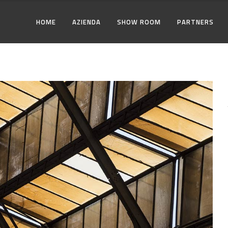
HOME
AZIENDA
SHOW ROOM
PARTNERS
I
ZONA GIORNO
ILI
ZONA NOTTE
I
ZONA GIORNO
ILI
ZONA NOTTE