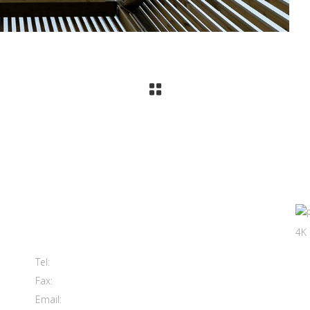
Contatti
Viale del Lavoro, 2 (Zona Ind.le)
63813 Monte Urano FM
+39 0734 840171
Tel:
+39 0734 843107
Fax:
info@morettiarreda.it
Email: