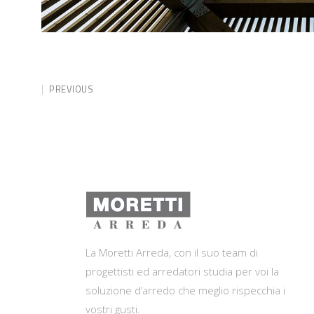
PREVIOUS
La Moretti Arreda, con il suo team di
progettisti ed arredatori studia per voi la
soluzione d’arredo che meglio rispecchia i
vostri gusti.