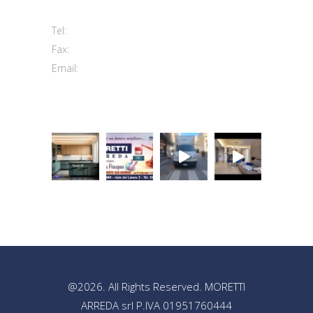
63813 Monte Urano FM
+39 0734 840171
Tel:
+39 0734 843107
Fax:
info@morettiarreda.it
Email:
Cookie Policy & Modifica consenso
@2026. All Rights Reserved. MORETTI
ARREDA srl P.IVA 01951760444