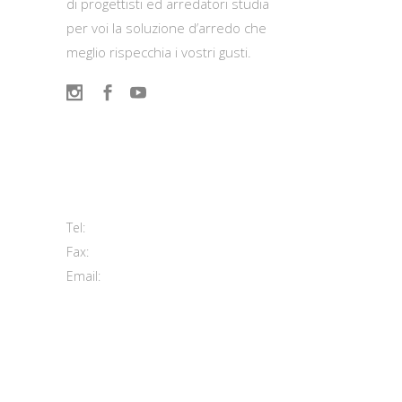
di progettisti ed arredatori studia
per voi la soluzione d’arredo che
meglio rispecchia i vostri gusti.
Contatti
Viale del Lavoro, 2 (Zona Ind.le)
63813 Monte Urano FM
+39 0734 840171
Tel:
+39 0734 843107
Fax:
info@morettiarreda.it
Email:
Cookie Policy & Modifica consenso