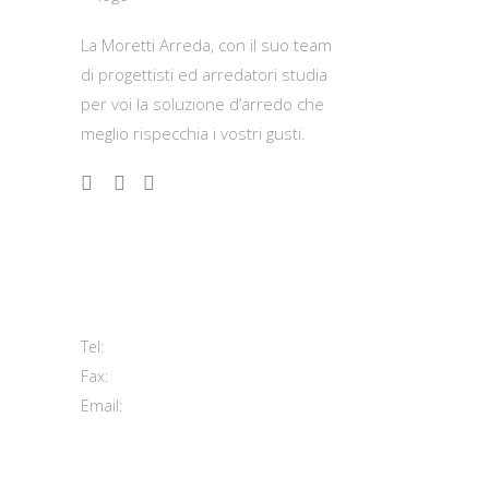
La Moretti Arreda, con il suo team
di progettisti ed arredatori studia
per voi la soluzione d’arredo che
meglio rispecchia i vostri gusti.
Contatti
Viale del Lavoro, 2 (Zona Ind.le)
63813 Monte Urano FM
+39 0734 840171
Tel:
+39 0734 843107
Fax:
info@morettiarreda.it
Email:
Cookie Policy & Modifica consenso