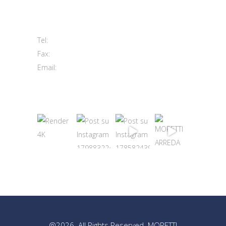
Viale del Lavoro, 2 (Zona Ind.le)
63813 Monte Urano FM
+39 0734 840171
Tel:
+39 0734 843107
Fax:
info@morettiarreda.it
Email:
Cookie Policy & Modifica consenso
@2026. All Rights Reserved. MORETTI