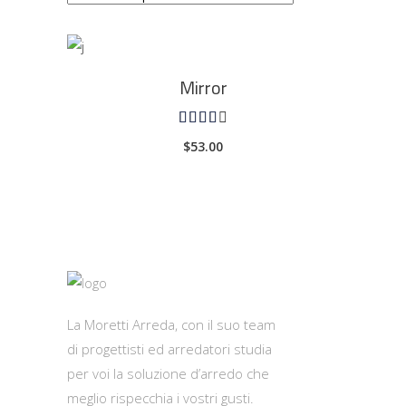
AGGIUNGI AL CARRELLO
Mirror
Valutato
4.00
$
53.00
su 5
La Moretti Arreda, con il suo team
di progettisti ed arredatori studia
per voi la soluzione d’arredo che
meglio rispecchia i vostri gusti.