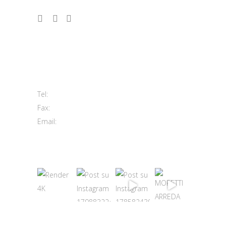
Contatti
Viale del Lavoro, 2 (Zona Ind.le)
63813 Monte Urano FM
+39 0734 840171
Tel:
+39 0734 843107
Fax:
info@morettiarreda.it
Email:
Cookie Policy & Modifica consenso