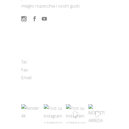
meglio rispecchia i vostri gusti.
Contatti
Viale del Lavoro, 2 (Zona Ind.le)
63813 Monte Urano FM
+39 0734 840171
Tel:
+39 0734 843107
Fax:
info@morettiarreda.it
Email:
Cookie Policy & Modifica consenso