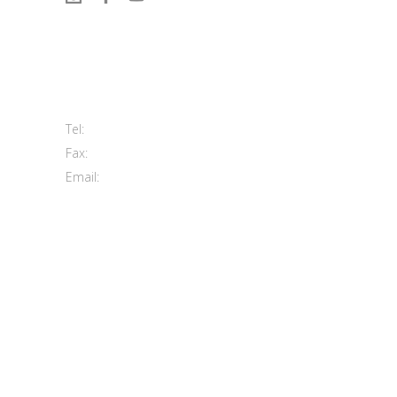
Contatti
Viale del Lavoro, 2 (Zona Ind.le)
63813 Monte Urano FM
+39 0734 840171
Tel:
+39 0734 843107
Fax:
info@morettiarreda.it
Email:
Cookie Policy & Modifica consenso