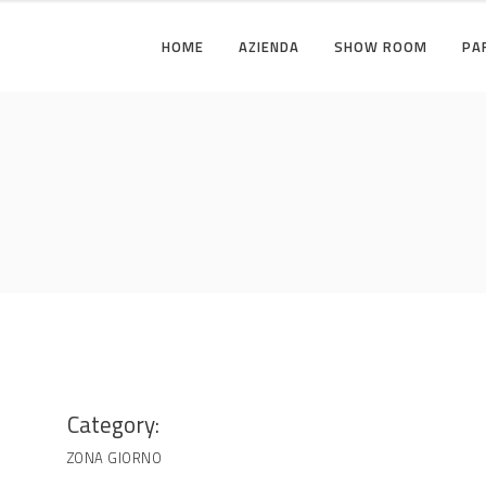
HOME
AZIENDA
SHOW ROOM
PA
I
ZONA GIORNO
ILI
ZONA NOTTE
I
ZONA GIORNO
ILI
ZONA NOTTE
Category:
ZONA GIORNO