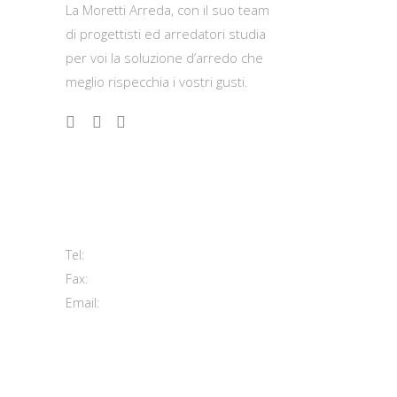
La Moretti Arreda, con il suo team
di progettisti ed arredatori studia
per voi la soluzione d’arredo che
meglio rispecchia i vostri gusti.
Contatti
Viale del Lavoro, 2 (Zona Ind.le)
63813 Monte Urano FM
+39 0734 840171
Tel:
+39 0734 843107
Fax:
info@morettiarreda.it
Email:
Cookie Policy & Modifica consenso