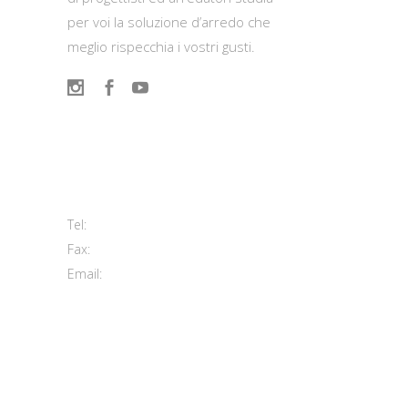
per voi la soluzione d’arredo che
meglio rispecchia i vostri gusti.
Contatti
Viale del Lavoro, 2 (Zona Ind.le)
63813 Monte Urano FM
+39 0734 840171
Tel:
+39 0734 843107
Fax:
info@morettiarreda.it
Email:
Cookie Policy & Modifica consenso