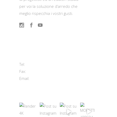
per voi la soluzione d’arredo che
meglio rispecchia i vostri gusti.
Contatti
Viale del Lavoro, 2 (Zona Ind.le)
63813 Monte Urano FM
+39 0734 840171
Tel:
+39 0734 843107
Fax:
info@morettiarreda.it
Email:
Cookie Policy & Modifica consenso