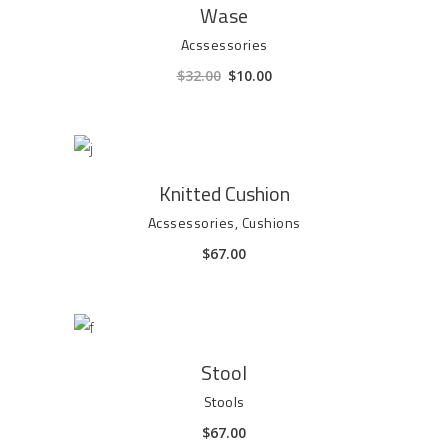
AGGIUNGI AL CARRELLO
Wase
Acssessories
Il
Il
$
32.00
$
10.00
prezzo
prezzo
originale
attuale
era:
è:
$32.00.
$10.00.
AGGIUNGI AL CARRELLO
Knitted Cushion
Acssessories
,
Cushions
$
67.00
AGGIUNGI AL CARRELLO
Stool
Stools
$
67.00