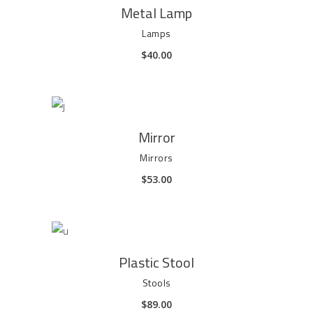
AGGIUNGI AL CARRELLO
Metal Lamp
Lamps
$
40.00
AGGIUNGI AL CARRELLO
Mirror
Mirrors
$
53.00
AGGIUNGI AL CARRELLO
Plastic Stool
Stools
$
89.00