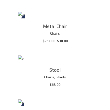
Sale
AGGIUNGI AL CARRELLO
Metal Chair
Chairs
Il
Il
$
264.00
$
30.00
prezzo
prezzo
originale
attuale
era:
è:
$264.00.
$30.00.
AGGIUNGI AL CARRELLO
Stool
Chairs
,
Stools
$
68.00
Sale