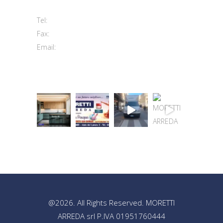
63813 Monte Urano FM
+39 0734 840171
Tel:
+39 0734 843107
Fax:
info@morettiarreda.it
Email:
Cookie Policy & Modifica consenso
@2026. All Rights Reserved. MORETTI
ARREDA srl P.IVA 01951760444